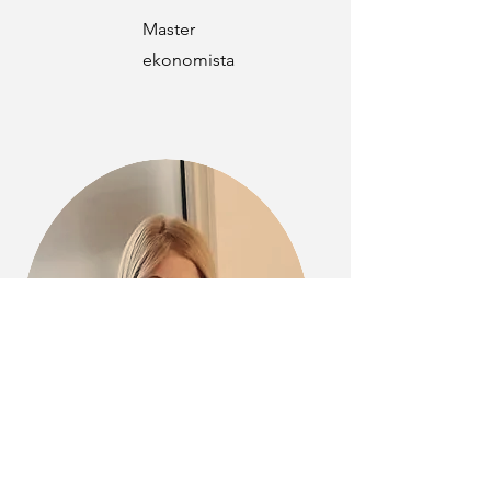
Master
ekonomista
Jovana
Kulizić