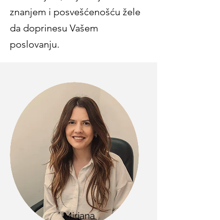
znanjem i posvešćenošću žele
da doprinesu Vašem
poslovanju.
Mirjana