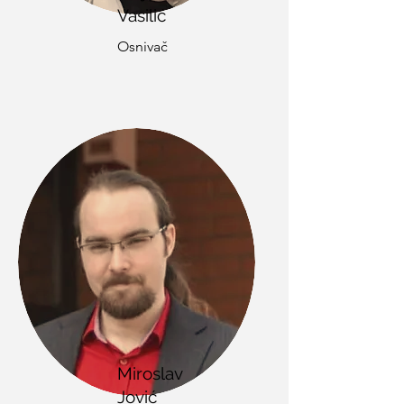
Vasilić
Osnivač
Miroslav
Jović